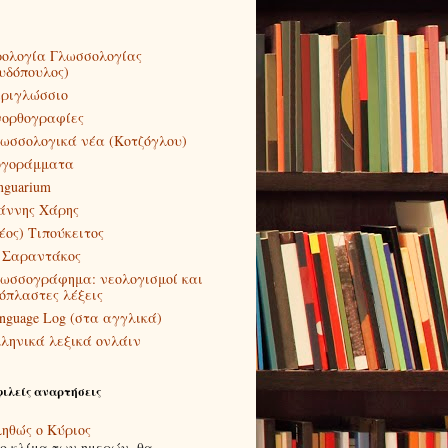
ολογία Γλωσσολογίας
υδόπουλος)
ριγλώσσιο
ορθογραφίες
ωσσολογικά νέα (Κοτζόγλου)
γοράμματα
nguarium
άννης Χάρης
έος) Τιπούκειτος
 Σαραντάκος
ωσσογράφημα: νεολογισμοί και
όπλαστες λέξεις
nguage Log (στα αγγλικά)
ληνικά λεξικά ονλάιν
ιλείς αναρτήσεις
ηθώς ο Κύριος
ο κλίμα των ημερών, θα