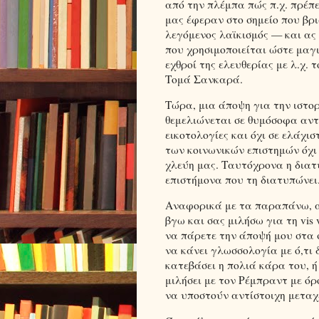
από την πλέμπα πώς π.χ. πρέπε
μας έφεραν στο σημείο που βρι
λεγόμενος λαϊκισμός — και ας 
που χρησιμοποιείται ώστε μαγικ
εχθροί της ελευθερίας με λ.χ. 
Τομά Σανκαρά.
Τώρα, μια άποψη για την ιστορ
θεμελιώνεται σε θυμόσοφα αντ
εικοτολογίες και όχι σε ελάχισ
των κοινωνικών επιστημών όχι 
χλεύη μας. Ταυτόχρονα η διατ
επιστήμονα που τη διατυπώνει
Αναφορικά με τα παραπάνω, α
βγω και σας μιλήσω για τη vis 
να πάρετε την άποψή μου στα σ
να κάνει γλωσσολογία με ό,τι δ
κατεβάσει η πολιά κάρα του, ή
μιλήσει με τον Ρέμπραντ με όρο
να υποστούν αντίστοιχη μεταχ