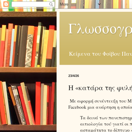
Γλωσσογρ
Κείμενα του Φοίβου Παν
23/4/26
Η «κατάρα της φυλή
Με αφορμή συνέντευξη του Μ
Facebook μια ανάρτηση η οποία
Τα δεινά των πανεπιστη
αιτιολογία τού γιατί οι
ασταμάτητα το δίπτυχο 