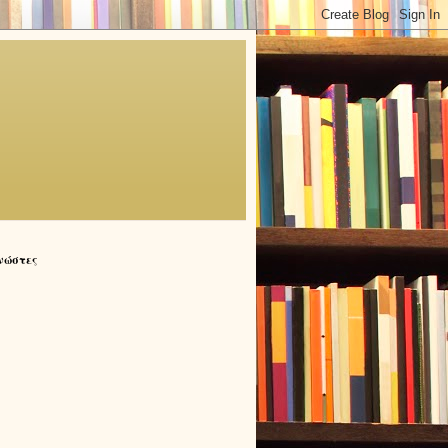
νώστες