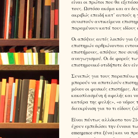
είναι οι πρώτοι που θα εξετάσ
τους. Ωστόσο ακόμα και αν δε
ακριβώς επειδή κατ’ αυτούς η γ
συνιστούν αντικείμενα επιστημ
παραμένουν κατά τους ιδίους 
Οι απόψεις αυτές λοιπόν για 
επιστημών αρθρώνονται εντονό
επιστήμονες, απόψεις που συν
αναγωγισμού. Οι δε φορείς τ
επιστημονικό οτιδήποτε δεν είν
Συνεπώς για τους παραπάνω η ι
μπορούν να αποτελούν επιστημο
μόνον οι φυσικές επιστήμες. Α
κακοπλασμένη ή αφελής και να
κατάρα της φυλής», «ο νόμος 
διευκρίνιση για το τι είδους ζώο
Είναι πάντως αλλόκοτο τον 21
έχουν εμπεδώσει την έννοια 
emergence στα ξένα) και να π