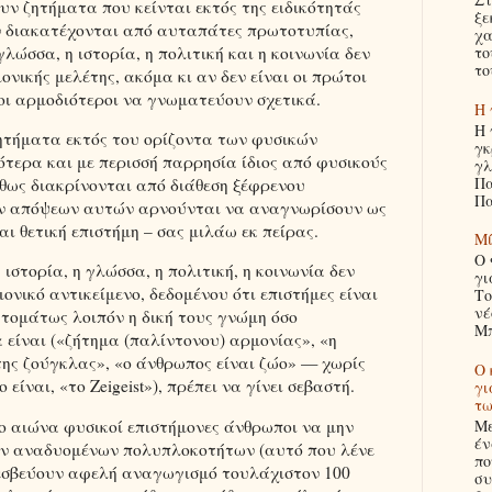
ουν ζητήματα που κείνται εκτός της ειδικότητάς
ξε
ν διακατέχονται από αυταπάτες πρωτοτυπίας,
χα
λώσσα, η ιστορία, η πολιτική και η κοινωνία δεν
το
το
ονικής μελέτης, ακόμα κι αν δεν είναι οι πρώτοι
οι αρμοδιότεροι να γνωματεύουν σχετικά.
Η 
Η 
ζητήματα εκτός του ορίζοντα των φυσικών
γκ
τερα και με περισσή παρρησία ίδιος από φυσικούς
γλ
Πα
ήθως διακρίνονται από διάθεση ξέφρενου
Πα
ων απόψεων αυτών αρνούνται να αναγνωρίσουν ως
αι θετική επιστήμη – σας μιλάω εκ πείρας.
Μί
Ο 
στορία, η γλώσσα, η πολιτική, η κοινωνία δεν
γι
νικό αντικείμενο, δεδομένου ότι επιστήμες είναι
Το
νέ
υτομάτως λοιπόν η δική τους γνώμη όσο
Μπ
 είναι («ζήτημα (παλίντονου) αρμονίας», «η
της ζούγκλας», «ο άνθρωπος είναι ζώο» — χωρίς
Ο 
 είναι, «το Zeigeist»), πρέπει να γίνει σεβαστή.
γι
τω
Με
ο αιώνα φυσικοί επιστήμονες άνθρωποι να μην
έν
των αναδυομένων πολυπλοκοτήτων (αυτό που λένε
πο
ρεσβεύουν αφελή αναγωγισμό τουλάχιστον 100
συ