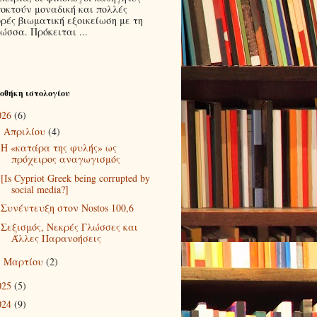
οκτούν μοναδική και πολλές
ρές βιωματική εξοικείωση με τη
ώσσα. Πρόκειται ...
οθήκη ιστολογίου
026
(6)
Απριλίου
(4)
▼
Η «κατάρα της φυλής» ως
πρόχειρος αναγωγισμός
[Is Cypriot Greek being corrupted by
social media?]
Συνέντευξη στον Nostos 100,6
Σεξισμός, Νεκρές Γλώσσες και
Άλλες Παρανοήσεις
Μαρτίου
(2)
►
025
(5)
024
(9)