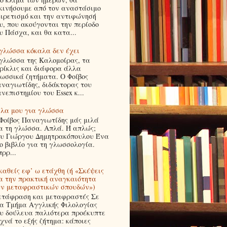
κινήσουμε από τον αναστάσιμο
ιρετισμό και την αντιφώνησή
υ, που ακούγονται την περίοδο
υ Πάσχα, και θα κατα...
γλώσσα κόκαλα δεν έχει
γλώσσα της Καλομοίρας, τα
ρίκλις και διάφορα άλλα
ωσσικά ζητήματα. Ο Φοίβος
ναγιωτίδης, διδάκτορας του
νεπιστημίου του Essex κ...
λα μου για γλώσσα
Φοίβος Παναγιωτίδης μάς μιλά
α τη γλώσσα. Απλά. Ή απλώς;
υ Γιώργου Δημητρακόπουλου Ένα
ο βιβλίο για τη γλωσσολογία.
ρρ...
καθείς εφ’ ω ετάχθη (ή «Σκέψεις
α την πρακτική αναγκαιότητα
ν μεταφραστικών σπουδών»)
τάφραση και μεταφραστές Σε
α Τμήμα Αγγλικής Φιλολογίας
υ δούλευα παλιότερα προέκυπτε
χνά το εξής ζήτημα: κάποιες