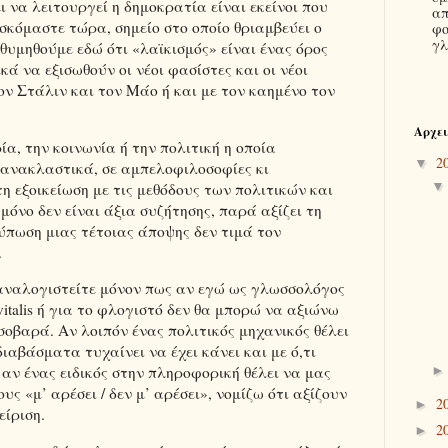
ι να λειτουργεί η δημοκρατία είναι εκείνοι που
απ
σκόμαστε τώρα, σημείο στο οποίο θριαμβεύει ο
φο
γλ
θυμηθούμε εδώ ότι «λαϊκισμός» είναι ένας όρος
ά να εξισωθούν οι νέοι φασίστες και οι νέοι
τον Στάλιν και τον Μάο ή και με τον καημένο τον
Αρχει
ία, την κοινωνία ή την πολιτική η οποία
2
▼
ανακλαστικά, σε αμπελοφιλοσοφίες κι
τη εξοικείωση με τις μεθόδους των πολιτικών και
μόνο δεν είναι άξια συζήτησης, παρά αξίζει τη
ύπωση μιας τέτοιας άποψης δεν τιμά τον
.
ναλογιστείτε μόνον πως αν εγώ ως γλωσσολόγος
vitalis ή για το φλογιστό δεν θα μπορώ να αξιώνω
οβαρά. Αν λοιπόν ένας πολιτικός μηχανικός θέλει
ιαβάσματα τυχαίνει να έχει κάνει και με ό,τι
 αν ένας ειδικός στην πληροφορική θέλει να μας
υς «μ’ αρέσει / δεν μ’ αρέσει», νομίζω ότι αξίζουν
2
►
είριση.
2
►