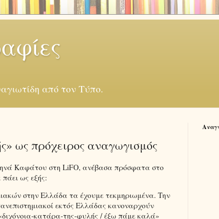
αφίες
αγιωτίδη από τον Τύπο.
Αναγ
ς» ως πρόχειρος αναγωγισμός
ηνά Καφάτου στη LiFO, ανέβασα πρόσφατα στο
 πάει ως εξής:
μιακών στην Ελλάδα τα έχουμε τεκμηριωμένα. Την
 πανεπιστημιακοί εκτός Ελλάδας κανοναρχούν
«διχόνοια-κατάρα-της-φυλής / έξω πάμε καλά»