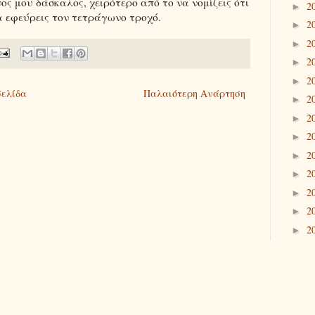
ς μου δάσκαλος, χειρότερο από το να νομίζεις ότι
2
►
α εφεύρεις τον τετράγωνο τροχό.
2
►
2
►
2
►
2
►
σελίδα
Παλαιότερη Ανάρτηση
2
►
2
►
2
►
2
►
2
►
2
►
2
►
2
►