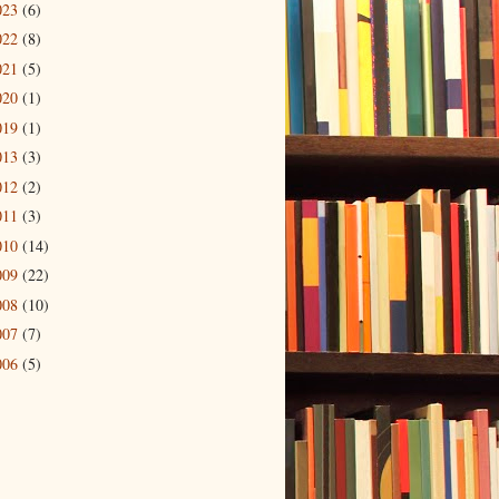
023
(6)
022
(8)
021
(5)
020
(1)
019
(1)
013
(3)
012
(2)
011
(3)
010
(14)
009
(22)
008
(10)
007
(7)
006
(5)