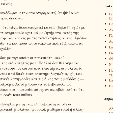
 κανείς;
Links
υναδέλφου στην ανάρτηση αυτή, θα ήθελα να
Ορ
ερες σκέψεις.
(Ξ
Πε
ς: ότι τάχα δυσανασχετεί κανείς (δηλαδή εγώ) με
Αν
πιστημιακών σχετικά με ζητήματα εκτός της
Γλ
ιαφωνεί κανείς με τις τοποθετήσεις αυτές. Αμέσως
Λο
λάβητα κεντρώα αντανακλαστικά εδώ, αλλά ας
Li
σχολίου.
Γι
δος με την οποία οι πανεπιστημιακοί
(Ν
της ειδικότητάς μας. Πολλοί δεν θέλουμε να
Ν.
ιστορία, οι κοινωνικές επιστήμες, οι πολιτικές
Γλ
ονται από δικές τους επιστημολογικές αρχές και
νε
υτικές κατηγορίες και τις δικές τους μεθόδους —
La
ωρίζουμε. Αυτό μπορώ να το βεβαιώσω ως
Ελ
πως και η ιστορία πάσχουν ακριβώς από το ότι
ρούν terra nullius.
Δημοφ
συνήθως με την αφελή βεβαιότητα ότι οι
Αλ
ανικοί, βιολόγοι, φυσικοί, μαθηματικοί ή άλλο)
Στ