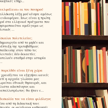
οικητικές υπηρ...
υελφάλεια» εκ του πονηρού
αλλόκοτη λέξη μού κίνησε αμέσως
 ενδιαφέρον. Ισως είναι η πρώτη
ρά στα ελληνικά πράγματα που
ησιμοποιείται αμάλγαμα ως
λιτικός ...
σκαλοι πολυτελείας;
δημιουργία από το μηδέν και
άπτυξη της τριτοβάθμιας
παίδευσης στον τόπο τις
λευταίες δύο δεκαετίες
οτελούν σταθμό στην ιστορία
..
 παρελθόν είναι ξένη χώρα
 χρειάζεται να εξηγήσει κανείς
ατί η αρχαία γλώσσα μας
ωρείται εθνικός θησαυρός, και
λιστα αδαπάνητος και
απαλλοτρίωτος: θα ήταν ε...
δυσκολία του να είσαι φιλόλογος
σα από τη διδακτική τους
πειρία, οι φιλόλογοι καθηγητές