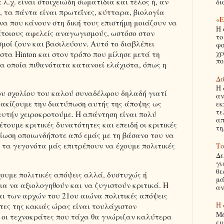
λ.χ. είναι στοιχειώδη σωματίδια και τέλος ή, αν
δι
, τα πάντα είναι πρωτεΐνες, κύτταρα, βιολογία
«Ε
να που κάνουν στη δική τους επιστήμη μοιάζουν να
Η 
έτοιους αφελείς αναγωγισμούς, ωστόσο στον
το
μοί ζουν και βασιλεύουν. Αυτό το διαβλέπει
φο
χρ
στα Hinton και στον τρόπο που μίλησε μετά τη
πο
α οποία πιθανότατα κατανοεί ελάχιστα, όπως η
Δά
Η 
ου σχολίου του καλού συναδέλφου δηλαδή γιατί
αν
ακίζουμε την διατύπωση αυτής της άποψης ως
εκ
τε
αυτήν χειροκροτούμε. Η απάντηση είναι πολύ
απ
έτουμε κριτικές δυνατότητες και επειδή οι κριτικές
τη.
είωση οποιωνδήποτε από εμάς με τη βάσανο του να
 τα γεγονότα μάς επιτρέπουν να έχουμε πολιτικές
Το
Δε
γι
θε
χουμε πολιτικές απόψεις αλλά, δυστυχώς ή
μά
ια να αξιολογηθούν και να ζυγιστούν κριτικά. Η
αν
αι των αρχών του 21ου αιώνα πολιτικές απόψεις
Η 
τες της κακιάς ώρας είναι τουλάχιστον
Μέ
 οι τεχνοκράτες που τάχα θα γνώριζαν καλύτερα
εμ