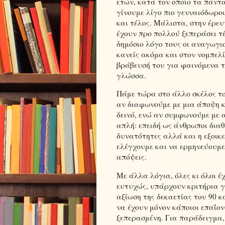
ετών, κατά τον οποίο τα πάντα 
γίνουμε λίγο πιο γενναιόδωροι
και τέλος. Μάλιστα, στην έρευ
έχουν προ πολλού ξεπεράσει τ
δημόσιο λόγο τους οι αναγωγισ
κανείς ακόμα και στον νομπελί
βράβευσή του για φαινόμενα τ
γλώσσα.
Πάμε τώρα στο άλλο σκέλος τ
αν διαφωνούμε με μια άποψη κ
δεινό, ενώ αν συμφωνούμε με 
απλή: επειδή ως άνθρωποι διαθ
δυνατότητες αλλά και η εξοικ
ελέγχουμε και να ερμηνεύουμε
απόψεις.
Με άλλα λόγια, όλες κι όλοι έ
ευτυχώς, υπάρχουν κριτήρια γ
αξίωση της δεκαετίας του 90 κ
να έχουν μόνον κάποιοι επαΐον
ξεπερασμένη. Για παράδειγμα,